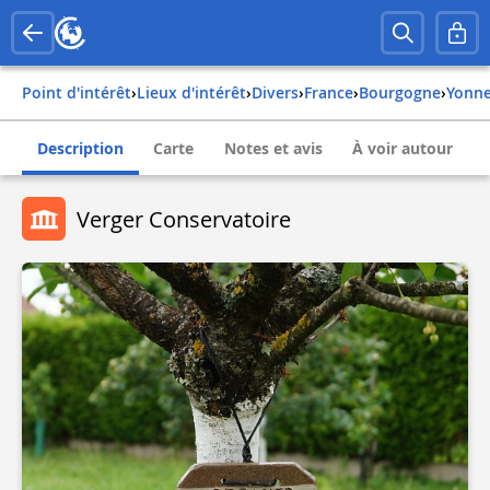
Point d'intérêt
›
Lieux d'intérêt
›
Divers
›
france
›
bourgogne
›
yonn
Description
Carte
Notes et avis
À voir autour
Verger Conservatoire