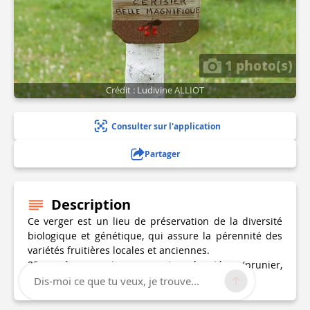
1 photo(s)
Crédit : Ludivine ALLIOT
Consulter sur l'application
Partager
Description
Ce verger est un lieu de préservation de la diversité
biologique et génétique, qui assure la pérennité des
variétés fruitières locales et anciennes.
23 espèces anciennes sont présentées (prunier,
poirier, cognassier, pommier jolibois...).
Dis-moi ce que tu veux, je trouve...