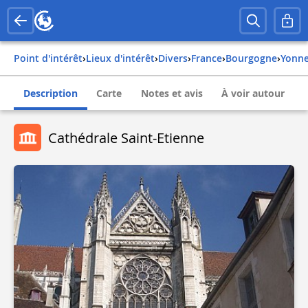
Point d'intérêt
›
Lieux d'intérêt
›
Divers
›
france
›
bourgogne
›
yonn
Description
Carte
Notes et avis
À voir autour
Cathédrale Saint-Etienne