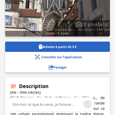
2 photo(s)
Crédit : F. Dufer
Achetez à partir de 3 €
Consulter sur l'application
Partager
Description
(XIe - XVIe siècles)
Chef-d’œuvre de l'art gothique du XIIIe s., de
dimensions relativement modestes mais d'une grande
Dis-moi ce que tu veux, je trouve...
élégance, elle est la cinquième église édifiée sur ce
site urbain exceptionnel dominant la rivière Yonne.