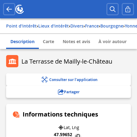
Point d'intérêt
›
Lieux d'intérêt
›
Divers
›
france
›
bourgogne
›
yonn
Description
Carte
Notes et avis
À voir autour
La Terrasse de Mailly-le-Château
Consulter sur l'application
Partager
Informations techniques
Lat, Lng
47.59652