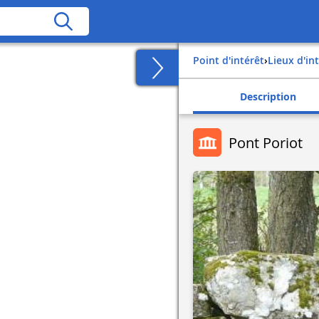
Point d'intérêt
›
Lieux d'in
Description
Pont Poriot