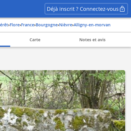
Déjà inscrit ? Connectez-vous
térêt
›
Flore
›
france
›
bourgogne
›
nièvre
›
alligny-en-morvan
Carte
Notes et avis