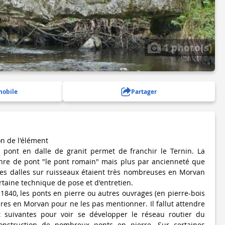
1 photo(s)
mobile
Partager
on de l'élément
ont en dalle de granit permet de franchir le Ternin. La
enre de pont "le pont romain" mais plus par ancienneté que
Ces dalles sur ruisseaux étaient très nombreuses en Morvan
rtaine technique de pose et d'entretien.
1840, les ponts en pierre ou autres ouvrages (en pierre-bois
rares en Morvan pour ne les pas mentionner. Il fallut attendre
 suivantes pour voir se développer le réseau routier du
onstruction de nombreux ponts en pierre. Sur certaines