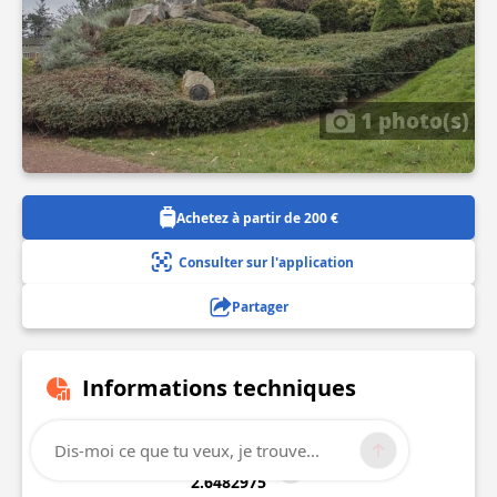
1 photo(s)
Achetez à partir de 200 €
Consulter sur l'application
Partager
Informations techniques
Lat, Lng
Dis-moi ce que tu veux, je trouve...
50.0739307
2.6482975