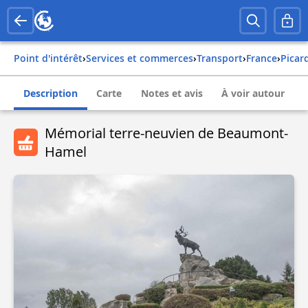
Point d'intérêt
›
Services et commerces
›
Transport
›
france
›
picar
Description
Carte
Notes et avis
À voir autour
Mémorial terre-neuvien de Beaumont-
Hamel