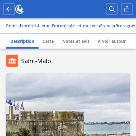
Point d'intérêt
›
Lieux d'intérêt
›
Art et musées
›
france
›
bretagne
›
Description
Carte
Notes et avis
À voir autour
Saint-Malo