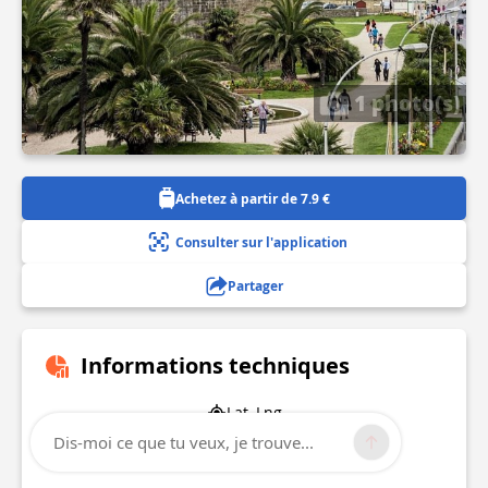
1 photo(s)
Achetez à partir de 7.9 €
Consulter sur l'application
Partager
Informations techniques
Lat, Lng
48.6496804
Dis-moi ce que tu veux, je trouve...
-2.0238029