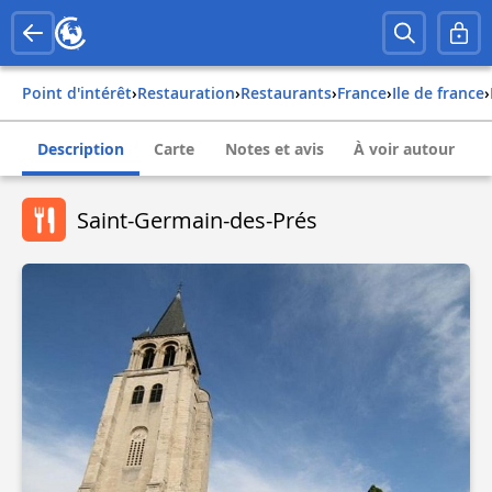
Point d'intérêt
›
Restauration
›
Restaurants
›
france
›
ile de france
›
Description
Carte
Notes et avis
À voir autour
Saint-Germain-des-Prés