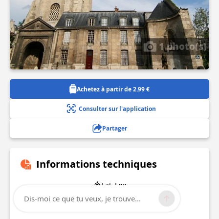
1 photo(s)
Achetez à partir de 2.99 €
Consulter sur l'application
Partager
Informations techniques
Lat, Lng
48.85421
Dis-moi ce que tu veux, je trouve...
2.3337521