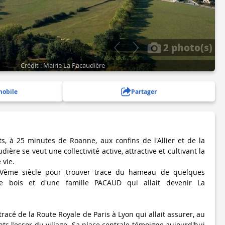
2 photo(s)
Crédit : Mairie La Pacaudière
mobile
Partager
s, à 25 minutes de Roanne, aux confins de l'Allier et de la
dière se veut une collectivité active, attractive et cultivant la
 vie.
XVème siècle pour trouver trace du hameau de quelques
e bois et d'une famille PACAUD qui allait devenir La
tracé de la Route Royale de Paris à Lyon qui allait assurer, au
nts l'essor du village. Sa place centrale témoigne aujourd'hui