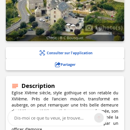
1 photo(s)
Crédit : ® C Bousquet
Consulter sur l'application
Partager
Description
Eglise XVème siècle, style gothique et son retable du
XVIIème. Près de l'ancien moulin, transformé en
auberge, on peut remarquer une très belle demeure
du XVIème ou XVIIème siècle avec sa cour fermée, son
porche et son portail. Cette demeure est nommée la
Dis-moi ce que tu veux, je trouve...
"Maison de l'Officier" car elle fut habitée par un
officer d'empire.