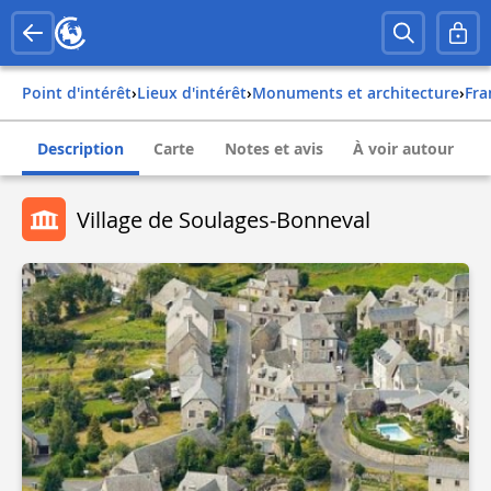
Point d'intérêt
›
Lieux d'intérêt
›
Monuments et architecture
›
fr
Description
Carte
Notes et avis
À voir autour
Village de Soulages-Bonneval