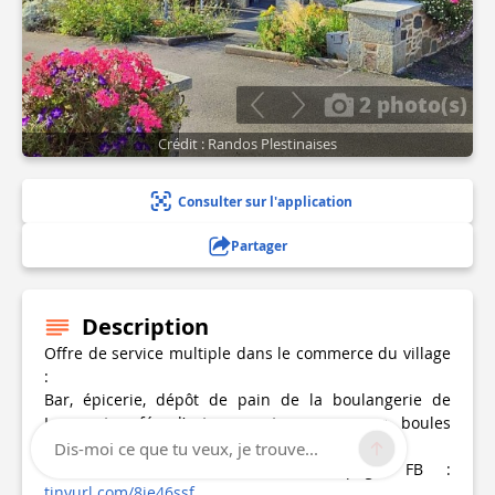
2 photo(s)
Crédit : Randos Plestinaises
Consulter sur l'application
Partager
Description
Offre de service multiple dans le commerce du village
:
Bar, épicerie, dépôt de pain de la boulangerie de
Louargat, cafés d’enterrements, presse, gaz, boules
bretonnes.
Dis-moi ce que tu veux, je trouve...
+ Actualité et infos sur la page FB :
tinyurl.com/8je46ssf