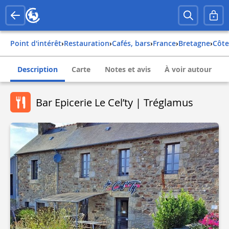
Point d'intérêt
›
Restauration
›
Cafés, bars
›
france
›
bretagne
›
côt
Description
Carte
Notes et avis
À voir autour
Bar Epicerie Le Cel’ty | Tréglamus