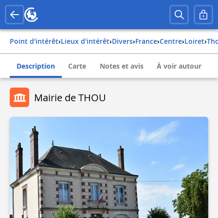
Point d'intérêt
›
Lieux d'intérêt
›
Divers
›
france
›
centre
›
loiret
›
th
Description
Carte
Notes et avis
À voir autour
Mairie de THOU