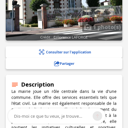
1 photo(s)
Crédit : ©Florence LAFORGE
Consulter sur l'application
Partager
Description
La mairie joue un rôle centrale dans la vie d'une
commune. Elle offre des services essentiels tels que
l'état civil. La mairie est également responsable de la
gestion de l'urbanisme, veillant à l'aménagement du
territoire, à l'octroi des permis de construire et à la
Dis-moi ce que tu veux, je trouve...
préservation du patrimoine local. En outre, elle
soutient les initiatives culturelles et sportives,