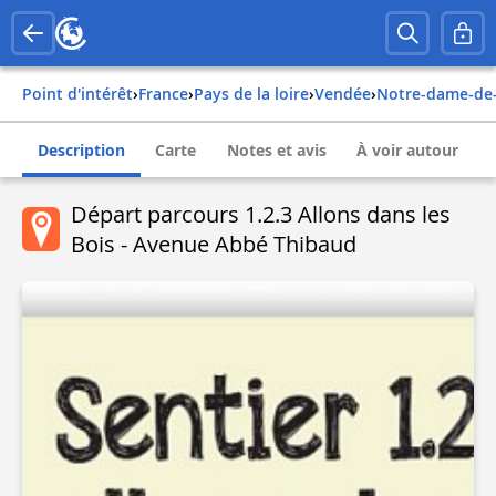
Point d'intérêt
›
france
›
pays de la loire
›
vendée
›
notre-dame-d
Description
Carte
Notes et avis
À voir autour
Départ parcours 1.2.3 Allons dans les
Bois - Avenue Abbé Thibaud