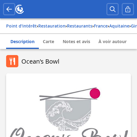
Point d'intérêt
›
Restauration
›
Restaurants
›
france
›
aquitaine
›
g
Description
Carte
Notes et avis
À voir autour
Ocean's Bowl