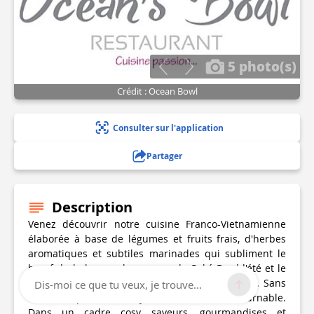
5 photo(s)
Crédit : Ocean Bowl
Consulter sur l'application
Partager
Description
Venez découvrir notre cuisine Franco-Vietnamienne
élaborée à base de légumes et fruits frais, d'herbes
aromatiques et subtiles marinades qui subliment le
bœuf du bobun ou le saumon du Poké Bowl l'été et le
poulet du ramen ou le cabillaud au saté l'hier. Sans
Dis-moi ce que tu veux, je trouve...
oublier le poulet crousty "Maison", un incontournable.
Dans un cadre cosy, saveurs, gourmandises et