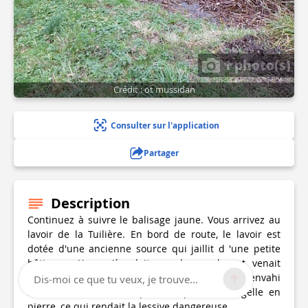
1 photo(s)
Crédit : ot mussidan
Consulter sur l'application
Partager
Description
Continuez à suivre le balisage jaune. Vous arrivez au
lavoir de la Tuilière. En bord de route, le lavoir est
dotée d'une ancienne source qui jaillit d 'une petite
bâtisse . L'eau s'écoulait par la gauche et venait
remplir le grand bac. Une colonie de roseaux a envahi
Dis-moi ce que tu veux, je trouve...
le lavoir. Ce lavoir ne possède pas de margelle en
pierre, ce qui rendait la lessive dangereuse.