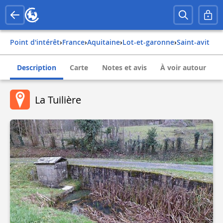
Point d'intérêt
›
france
›
aquitaine
›
lot-et-garonne
›
saint-avit
Description
Carte
Notes et avis
À voir autour
La Tuilière