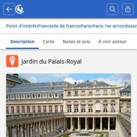
Point d'intérêt
›
france
›
ile de france
›
paris
›
paris-1er-arrondiss
Description
Carte
Notes et avis
À voir autour
Jardin du Palais-Royal