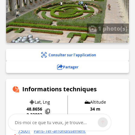
1 photo(s)
Consulter sur l'application
Partager
Informations techniques
Lat, Lng
Altitude
48.8656
34 m
2.33803
Dis-moi ce que tu veux, je trouve...
89 gal de beaujolais
75001
Paris-1er-arrondissement