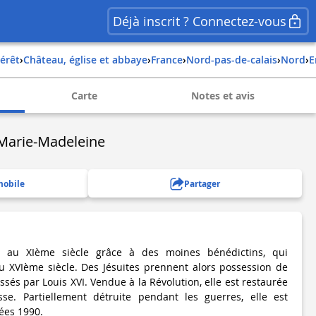
Déjà inscrit ? Connectez-vous
térêt
›
Château, église et abbaye
›
france
›
nord-pas-de-calais
›
nord
›
Carte
Notes et avis
-Marie-Madeleine
mobile
Partager
ie au XIème siècle grâce à des moines bénédictins, qui
u XVIème siècle. Des Jésuites prennent alors possession de
assés par Louis XVI. Vendue à la Révolution, elle est restaurée
se. Partiellement détruite pendant les guerres, elle est
ées 1990.