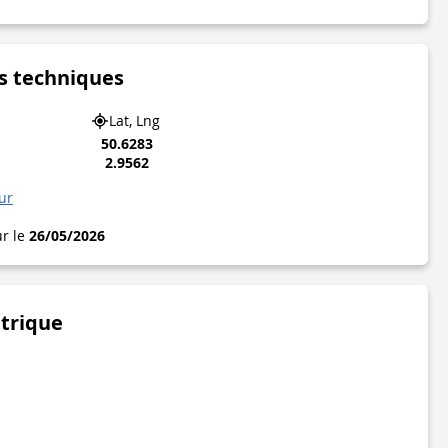
s techniques
Lat, Lng
50.6283
2.9562
ur
ur le
26/05/2026
étrique