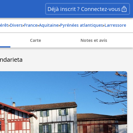
Déjà inscrit ? Connectez-vous
térêt
›
Divers
›
france
›
aquitaine
›
pyrénées atlantiques
›
larressore
Carte
Notes et avis
ndarieta