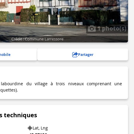
1 photo(s)
Crédit : Commune Larressore
mobile
Partager
labourdine du village à trois niveaux comprenant une
quettes).
s techniques
Lat, Lng