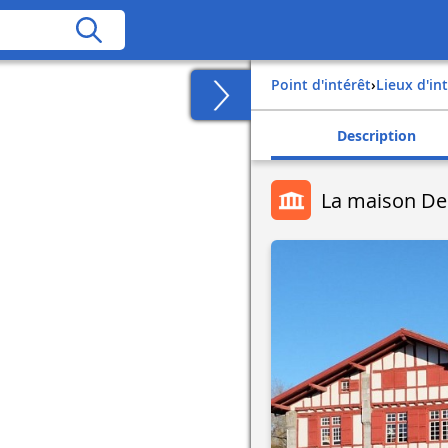
Point d'intérêt
›
Lieux d'in
Description
La maison De