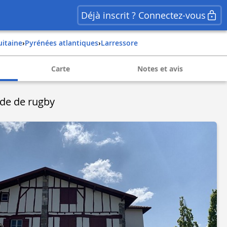
Déjà inscrit ? Connectez-vous
uitaine
›
pyrénées atlantiques
›
larressore
Carte
Notes et avis
ade de rugby