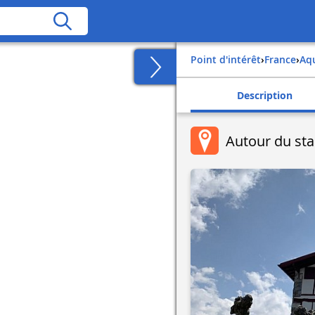
Point d'intérêt
›
france
›
aq
Description
Autour du st