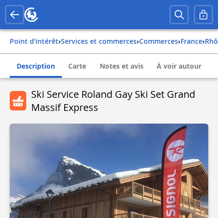
Point d'intérêt
›
Services et commerces
›
Commerces
›
france
›
rh
Description
Carte
Notes et avis
À voir autour
Ski Service Roland Gay Ski Set Grand
Massif Express