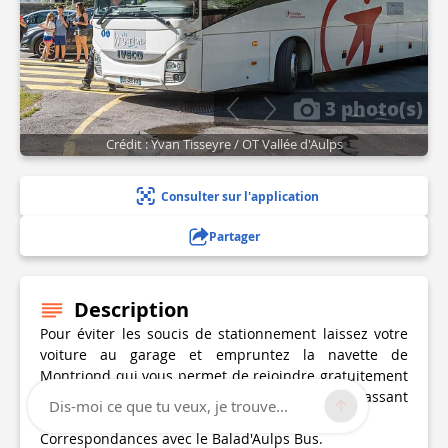
3 photo(s)
Crédit : Yvan Tisseyre / OT Vallée d'Aulps
Consulter sur l'application
Partager
Description
Pour éviter les soucis de stationnement laissez votre
voiture au garage et empruntez la navette de
Montriond qui vous permet de rejoindre gratuitement
le Lac de Montriond au départ de Morzine, en passant
Dis-moi ce que tu veux, je trouve...
par le village de Montriond.
Correspondances avec le Balad'Aulps Bus.