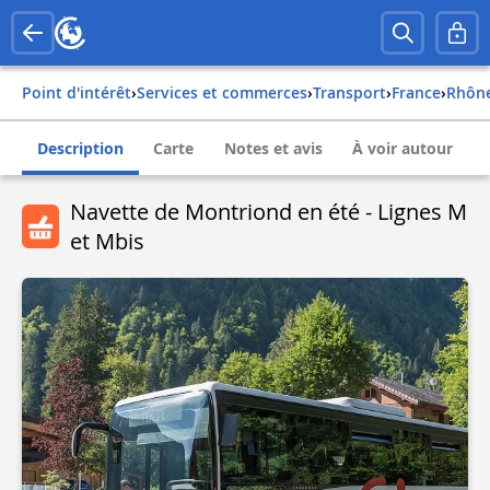
Point d'intérêt
›
Services et commerces
›
Transport
›
france
›
rhôn
Description
Carte
Notes et avis
À voir autour
Navette de Montriond en été - Lignes M
et Mbis