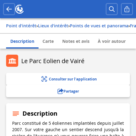
Point d'intérêt
›
Lieux d'intérêt
›
Points de vues et panorama
›
fr
Description
Carte
Notes et avis
À voir autour
Le Parc Eolien de Vairé
Consulter sur l'application
Partager
Description
Parc constitué de 5 éoliennes implantées depuis juillet
2007. Sur votre gauche un sentier descend jusqu'à la
rivière de l'Auzance où vous pourrez faire une halte à