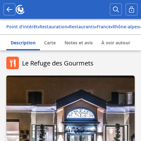
Point d'intérêt
›
Restauration
›
Restaurants
›
france
›
rhône-alpes
›
Description
Carte
Notes et avis
À voir autour
Le Refuge des Gourmets