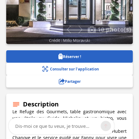
10 photo(s)
Crédit : Millo Moravski
Réserver !
Consulter sur l'application
Partager
Description
Le Refuge des Gourmets, table gastronomique avec
une étoile au Guide Michelin et un bistro, vous
propose une cuisine de saison.
Dis-moi ce que tu veux, je trouve...
Laissez-vous transporter par la cuisine d'Hubert
Chanove et le service guidé par Fanny pour vivre une