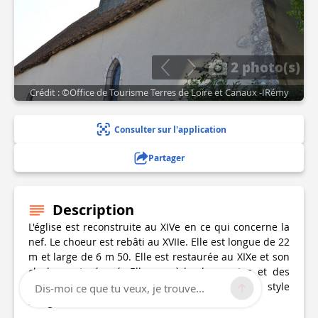
2 photo(s)
Crédit : ©Office de Tourisme Terres de Loire et Canaux -IRémy
Consulter sur l'application
Partager
Description
L'église est reconstruite au XIVe en ce qui concerne la
nef. Le choeur est rebâti au XVIIe. Elle est longue de 22
m et large de 6 m 50. Elle est restaurée au XIXe et son
clocher est réparé. Elle possède des portes et des
fenêtres de style roman, le clocher est de style
Dis-moi ce que tu veux, je trouve...
solognot.