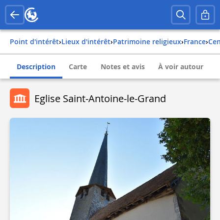
Point d'intérêt
›
Lieux d'intérêt
›
Patrimoine religieux
›
france
›
ce
Description
Carte
Notes et avis
À voir autour
Eglise Saint-Antoine-le-Grand