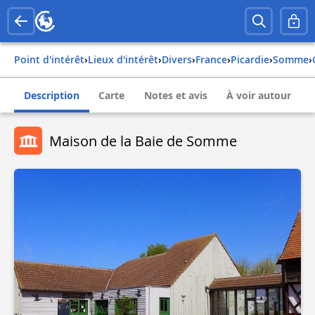
Point d'intérêt
›
Lieux d'intérêt
›
Divers
›
france
›
picardie
›
somme
›
Description
Carte
Notes et avis
À voir autour
Maison de la Baie de Somme