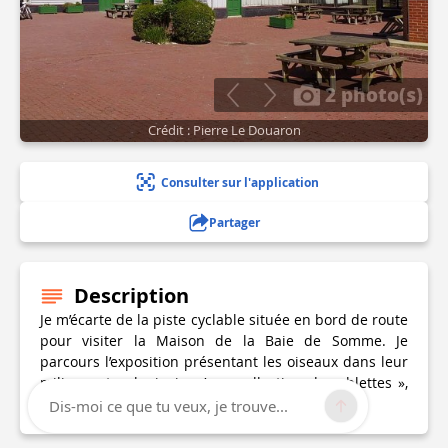
2 photo(s)
Crédit : Pierre Le Douaron
Consulter sur l'application
Partager
Description
Je m’écarte de la piste cyclable située en bord de route
pour visiter la Maison de la Baie de Somme. Je
parcours l’exposition présentant les oiseaux dans leur
milieu naturel, ainsi qu’une collection de « blettes »,
ces oiseaux sculptés en bois et peints.
Dis-moi ce que tu veux, je trouve...