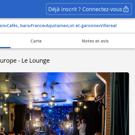
Déjà inscrit ? Connectez-vous
ion
›
Cafés, bars
›
france
›
aquitaine
›
lot-et-garonne
›
villereal
Carte
Notes et avis
'Europe - Le Lounge