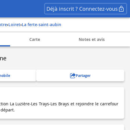
Déjà inscrit ? Connectez-vous
ntre
›
loiret
›
la ferte-saint-aubin
Carte
Notes et avis
nne
mobile
Partager
tion La Luzière-Les Trays-Les Brays et rejoindre le carrefour
 départ.