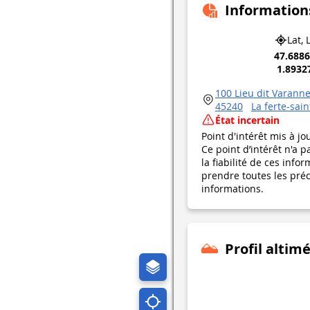
Information
Lat, 
47.688
1.8932
100 Lieu dit Varann
45240
La ferte-sai
État incertain
Point d'intérêt mis à jo
Ce point d’intérêt n'a 
la fiabilité de ces in
prendre toutes les préca
informations.
Profil altim