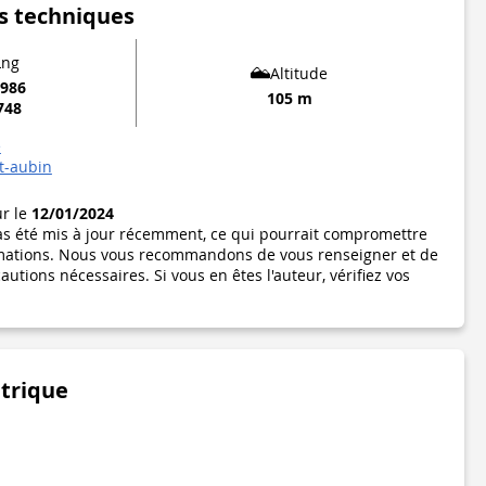
s techniques
Lng
Altitude
6986
105 m
748
e
nt-aubin
ur le
12/01/2024
pas été mis à jour récemment, ce qui pourrait compromettre
formations. Nous vous recommandons de vous renseigner et de
utions nécessaires. Si vous en êtes l'auteur, vérifiez vos
étrique