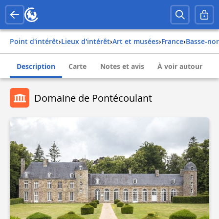
Point d'intérêt
›
Lieux d'intérêt
›
Art et musées
›
france
›
basse-no
Description
Carte
Notes et avis
À voir autour
Domaine de Pontécoulant