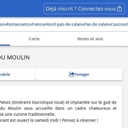
Déjà inscrit ? Connectez-vous
ion
›
Restaurants
›
france
›
nord-pas-de-calais
›
pas-de-calais
›
caucour
Carte
Notes et avis
DU MOULIN
mobile
Partager
atois (itinéraire touristique local) et implantée sur le gué de
 du Moulin vous accueille dans un cadre chaleureux et
e une cuisine traditionnelle.
aurant est ouvert le samedi midi ! Pensez à réserver !