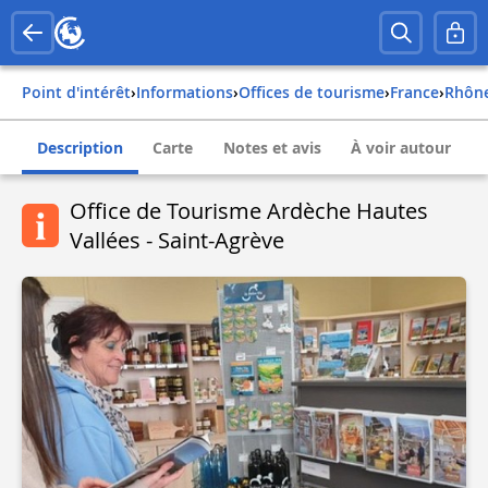
Point d'intérêt
›
Informations
›
Offices de tourisme
›
france
›
rhôn
Description
Carte
Notes et avis
À voir autour
Office de Tourisme Ardèche Hautes
Vallées - Saint-Agrève