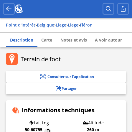
Point d'intérêt
›
belgique
›
liege
›
liege
›
fléron
Description
Carte
Notes et avis
À voir autour
Terrain de foot
Consulter sur l'application
Partager
Informations techniques
Lat, Lng
Altitude
50.60755
260 m