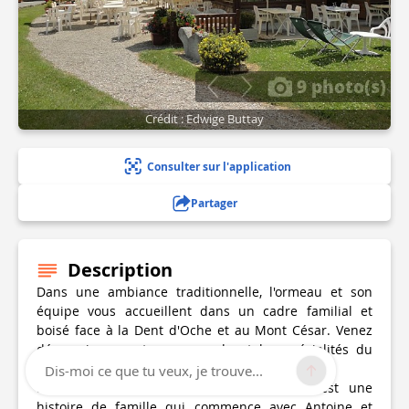
9 photo(s)
Crédit : Edwige Buttay
Consulter sur l'application
Partager
Description
Dans une ambiance traditionnelle, l'ormeau et son
équipe vous accueillent dans un cadre familial et
boisé face à la Dent d'Oche et au Mont César. Venez
découvrir sa carte gourmande et les spécialités du
pays tout au long de l'année
Dis-moi ce que tu veux, je trouve...
Bienvenue à L'Ormeau, notre restaurant est une
histoire de famille qui commence avec Antoine et