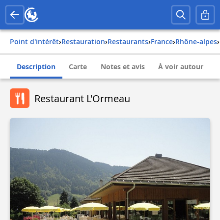
Point d'intérêt
›
Restauration
›
Restaurants
›
france
›
rhône-alpes
›
Description
Carte
Notes et avis
À voir autour
Restaurant L'Ormeau