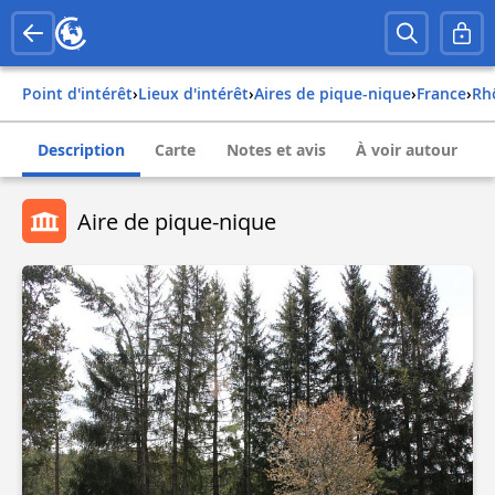
Point d'intérêt
›
Lieux d'intérêt
›
Aires de pique-nique
›
france
›
r
Description
Carte
Notes et avis
À voir autour
Aire de pique-nique