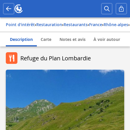
Point d'intérêt
›
Restauration
›
Restaurants
›
france
›
rhône-alpes
›
Description
Carte
Notes et avis
À voir autour
Refuge du Plan Lombardie