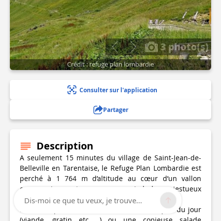
3 photo(s)
Crédit : refuge plan lombardie
Consulter sur l'application
Partager
Description
A seulement 15 minutes du village de Saint-Jean-de-
Belleville en Tarentaise, le Refuge Plan Lombardie est
perché à 1 764 m d’altitude au cœur d’un vallon
encore vierge et sauvage, au pied du majestueux
Cheval Noir.
Dis-moi ce que tu veux, je trouve...
Le Midi repas au choix à la carte avec un plat du jour
(viande, gratin etc.. ) ou une copieuse salade