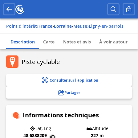
Point d'intérêt
›
france
›
lorraine
›
meuse
›
ligny-en-barrois
Description
Carte
Notes et avis
À voir autour
Piste cyclable
Consulter sur l'application
Partager
Informations techniques
Lat, Lng
Altitude
48.6838209
227 m