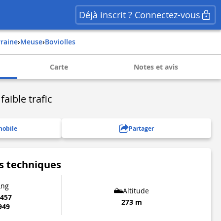
Déjà inscrit ? Connectez-vous
rraine
›
meuse
›
boviolles
Carte
Notes et avis
faible trafic
mobile
Partager
s techniques
Lng
Altitude
3457
273 m
949