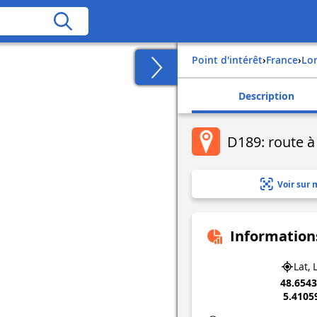
Point d'intérêt
›
france
›
lo
Description
D189: route à 
Voir sur 
Information
Lat, 
48.654
5.4105