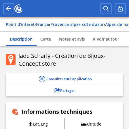
Point d'intérêt
›
france
›
provence-alpes-côte d'azur
›
alpes-de-h
Description
Carte
Notes et avis
À voir autour
Jade Scharly - Création de Bijoux-
Concept store
Consulter sur l'application
Partager
Informations techniques
Lat, Lng
Altitude