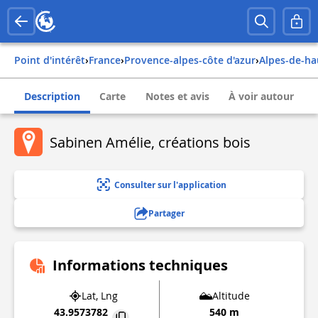
Point d'intérêt
›
france
›
provence-alpes-côte d'azur
›
alpes-de-h
Description
Carte
Notes et avis
À voir autour
Sabinen Amélie, créations bois
Consulter sur l'application
Partager
Informations techniques
Lat, Lng
Altitude
43.9573782
540 m