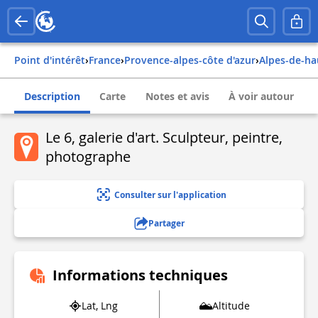
Point d'intérêt
›
france
›
provence-alpes-côte d'azur
›
alpes-de-h
Description
Carte
Notes et avis
À voir autour
Le 6, galerie d'art. Sculpteur, peintre,
photographe
Consulter sur l'application
Partager
Informations techniques
Lat, Lng
Altitude