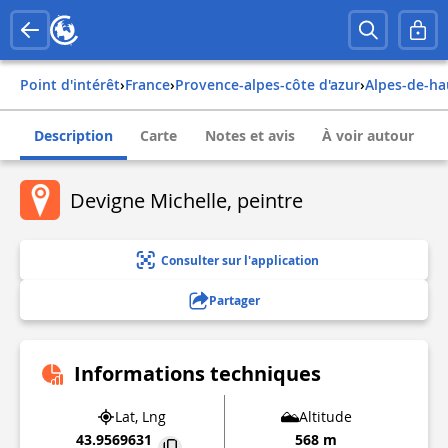
Point d'intérêt
›
france
›
provence-alpes-côte d'azur
›
alpes-de-h
Description
Carte
Notes et avis
À voir autour
Devigne Michelle, peintre
Consulter sur l'application
Partager
Informations techniques
Lat, Lng
Altitude
43.9569631
568 m