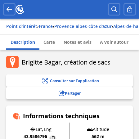
Point d'intérêt
›
france
›
provence-alpes-côte d'azur
›
alpes-de-h
Description
Carte
Notes et avis
À voir autour
Brigitte Bagar, création de sacs
Consulter sur l'application
Partager
Informations techniques
Lat, Lng
Altitude
43.9586796
562 m