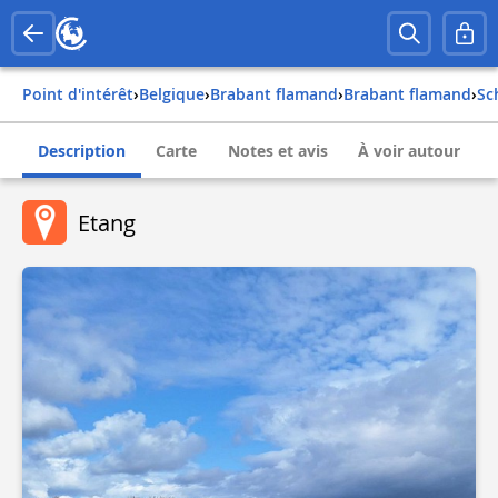
Point d'intérêt
›
belgique
›
brabant flamand
›
brabant flamand
›
s
Description
Carte
Notes et avis
À voir autour
Etang