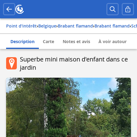
Point d'intérêt
›
belgique
›
brabant flamand
›
brabant flamand
›
s
Description
Carte
Notes et avis
À voir autour
Superbe mini maison d'enfant dans ce
jardin