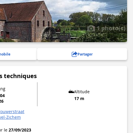
1 photo(s)
mobile
Partager
s techniques
Lng
Altitude
204
17 m
26
Wouwerstraat
vel-Zichem
ur le
27/09/2023