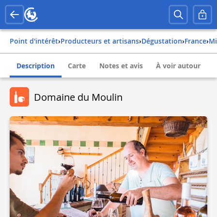
Point d'intérêt
›
Producteurs et artisans
›
Dégustation
›
france
›
Description
Carte
Notes et avis
À voir autour
Domaine du Moulin