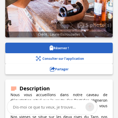
5 photo(s)
Crédit : Laurie Escrouzailles
Réserver !
Consulter sur l'application
Partager
Description
Nous vous accueillons dans notre caveau de
dégustation situé sur la route des Bastides. Vigneron
indépendant depuis 6 générations nous vous
Dis-moi ce que tu veux, je trouve...
accueillons en passionné.
Nos vignes se situe sur les deux rives du Tarn, nos