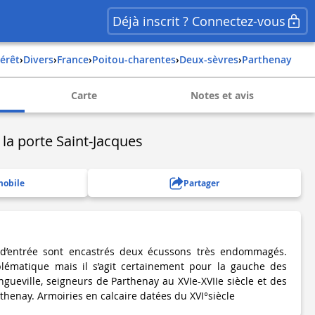
Déjà inscrit ? Connectez-vous
térêt
›
Divers
›
france
›
poitou-charentes
›
deux-sèvres
›
parthenay
Carte
Notes et avis
 la porte Saint-Jacques
mobile
Partager
 d’entrée sont encastrés deux écussons très endommagés.
oblématique mais il s’agit certainement pour la gauche des
gueville, seigneurs de Parthenay au XVIe-XVIIe siècle et des
rthenay. Armoiries en calcaire datées du XVI°siècle