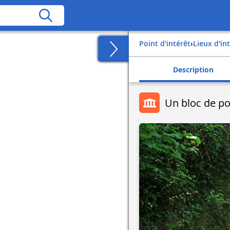
Point d'intérêt
›
Lieux d'in
Description
Un bloc de po