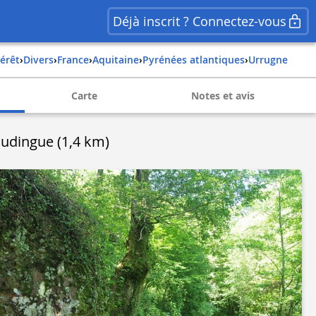
Déjà inscrit ? Connectez-vous
térêt
›
Divers
›
france
›
aquitaine
›
pyrénées atlantiques
›
urrugne
Carte
Notes et avis
udingue (1,4 km)