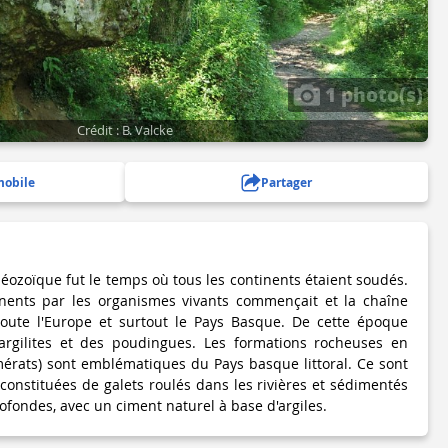
1 photo(s)
Crédit : B. Valcke
mobile
Partager
aléozoïque fut le temps où tous les continents étaient soudés.
nents par les organismes vivants commençait et la chaîne
toute l'Europe et surtout le Pays Basque. De cette époque
argilites et des poudingues. Les formations rocheuses en
érats) sont emblématiques du Pays basque littoral. Ce sont
constituées de galets roulés dans les rivières et sédimentés
fondes, avec un ciment naturel à base d'argiles.