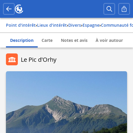
Point d'intérêt
›
Lieux d'intérêt
›
Divers
›
espagne
›
communauté fo
Description
Carte
Notes et avis
À voir autour
Le Pic d'Orhy