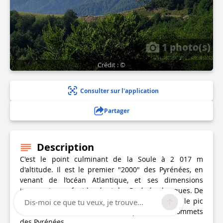
1 photo(s)
Crédit : ©
Consulter sur l'application
Partager
Description
C'est le point culminant de la Soule à 2 017 m
d'altitude. Il est le premier "2000" des Pyrénées, en
venant de l’océan Atlantique, et ses dimensions
imposantes en font le géant des Pyrénées basques. De
son sommet on aperçoit le golfe de Gascogne, le pic
Dis-moi ce que tu veux, je trouve...
d'Anie et côté Béarn à l'est, les plus hauts sommets
des Pyrénées.