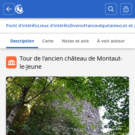
Point d'intérêt
›
Lieux d'intérêt
›
Divers
›
france
›
aquitaine
›
lot-e
Description
Carte
Notes et avis
À voir autour
Tour de l'ancien château de Montaut-
le-Jeune