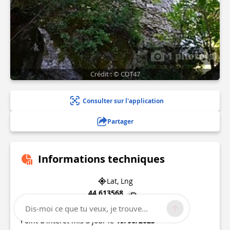
1 photo(s)
Crédit : © CDT47
Consulter sur l'application
Partager
Informations techniques
Lat, Lng
44.613568
0.68333
Dis-moi ce que tu veux, je trouve...
Point d'intérêt mis à jour le
19/06/2025