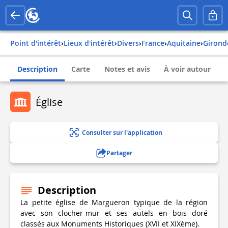
Point d'intérêt
›
Lieux d'intérêt
›
Divers
›
france
›
aquitaine
›
girond
Description
Carte
Notes et avis
À voir autour
Église
Consulter sur l'application
Partager
Description
La petite église de Margueron typique de la région
avec son clocher-mur et ses autels en bois doré
classés aux Monuments Historiques (XVII et XIXème).