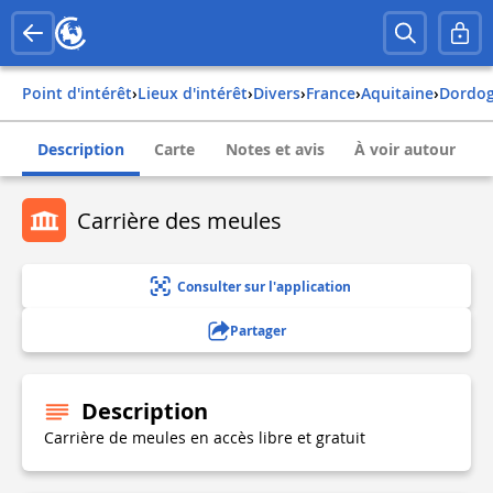
Point d'intérêt
›
Lieux d'intérêt
›
Divers
›
france
›
aquitaine
›
dordo
Description
Carte
Notes et avis
À voir autour
Carrière des meules
Consulter sur l'application
Partager
Description
Carrière de meules en accès libre et gratuit